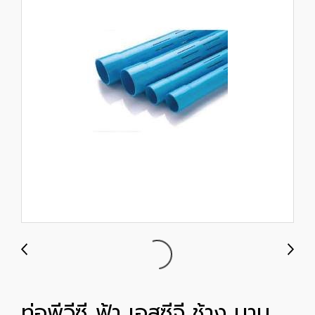
ท่อพีวีซี ฟ้า เอสซีจี ช้าง บาน