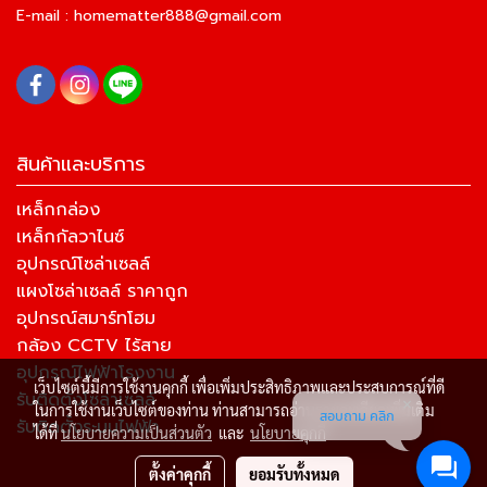
E-mail :
homematter888@gmail.com
สินค้าและบริการ
เหล็กกล่อง
เหล็กกัลวาไนซ์
อุปกรณ์โซล่าเซลล์
แผงโซล่าเซลล์ ราคาถูก
อุปกรณ์สมาร์ทโฮม
กล้อง CCTV ไร้สาย
อุปกรณ์ไฟฟ้าโรงงาน
เว็บไซต์นี้มีการใช้งานคุกกี้ เพื่อเพิ่มประสิทธิภาพและประสบการณ์ที่ดี
รับติดตั้งโซล่าเซลล์
ในการใช้งานเว็บไซต์ของท่าน ท่านสามารถอ่านรายละเอียดเพิ่มเติม
สอบถาม คลิก
รับติดตั้งระบบไฟฟ้า
ได้ที่
นโยบายความเป็นส่วนตัว
และ
นโยบายคุกกี้
ตั้งค่าคุกกี้
ยอมรับทั้งหมด