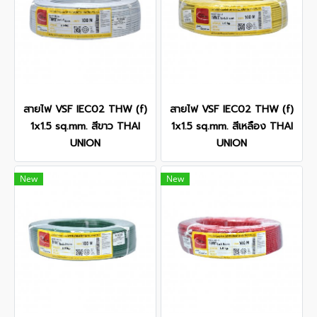
สายไฟ VSF IEC02 THW (f)
สายไฟ VSF IEC02 THW (f)
1x1.5 sq.mm. สีขาว THAI
1x1.5 sq.mm. สีเหลือง THAI
UNION
UNION
New
New