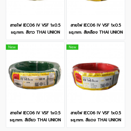
สายไฟ IEC06 IV VSF 1x0.5
สายไฟ IEC06 IV VSF 1x0.5
sq.mm. สีขาว THAI UNION
sq.mm. สีเหลือง THAI UNION
New
New
สายไฟ IEC06 IV VSF 1x0.5
สายไฟ IEC06 IV VSF 1x0.5
sq.mm. สีเขียว THAI UNION
sq.mm. สีแดง THAI UNION