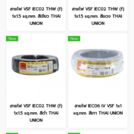
สายไฟ VSF IEC02 THW (f)
สายไฟ VSF IEC02 THW (f)
1x1.5 sq.mm. สีเขียว THAI
1x1.5 sq.mm. สีแดง THAI
UNION
UNION
New
New
สายไฟ VSF IEC02 THW (f)
สายไฟ IEC06 IV VSF 1x1
1x1.5 sq.mm. สีดำ THAI
sq.mm. สีเทา THAI UNION
UNION