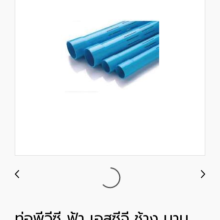
ท่อพีวีซี ฟ้า เอสซีจี ช้าง บาน