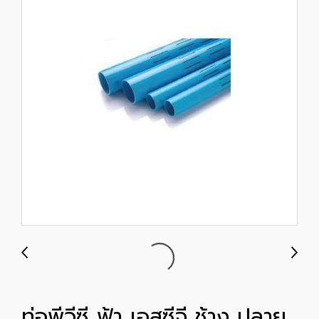
ท่อพีวีซี ฟ้า เอสซีจี ช้าง ปลาย