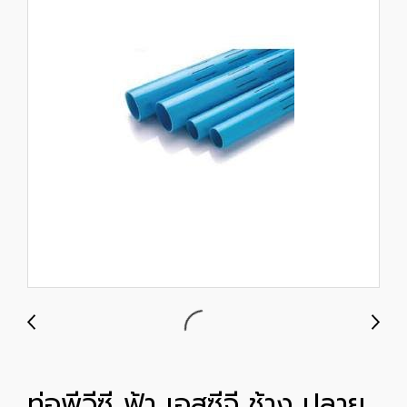
ท่อพีวีซี ฟ้า เอสซีจี ช้าง ปลาย