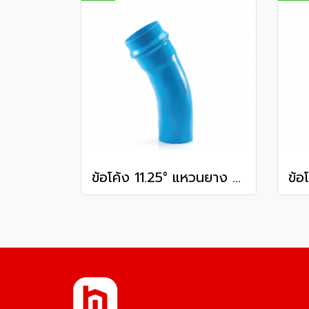
ข้อโค้ง 11.25° แหวนยาง ES1 SCG ขนาด 350 มม. (14 นิ้ว ) ชั้น 13.5