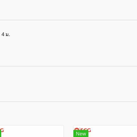
 4 ม.
New