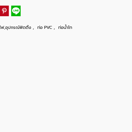
,
,
ไฟ,อุปกรณ์ฟิตติ้ง
ท่อ PVC
ท่อน้ำไท