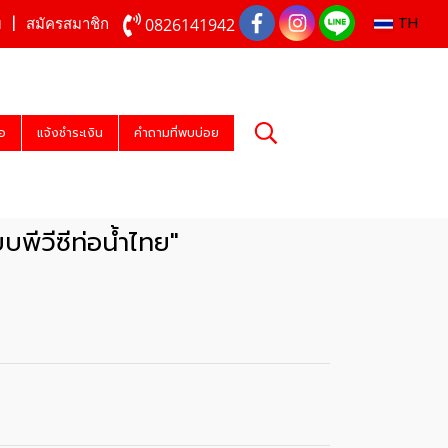
TH
0826141942
บ
สมัครสมาชิก
่อ
แจ้งชำระเงิน
คำถามที่พบบ่อย
พีวีซีท่อน้ำไทย"