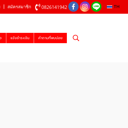
TH
0826141942
บ
สมัครสมาชิก
่อ
แจ้งชำระเงิน
คำถามที่พบบ่อย