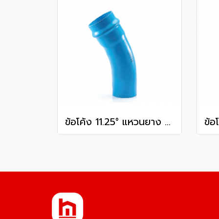
ข้อโค้ง 11.25° แหวนยาง ES1 SCG ขนาด 350 มม. (14 นิ้ว ) ชั้น 13.5