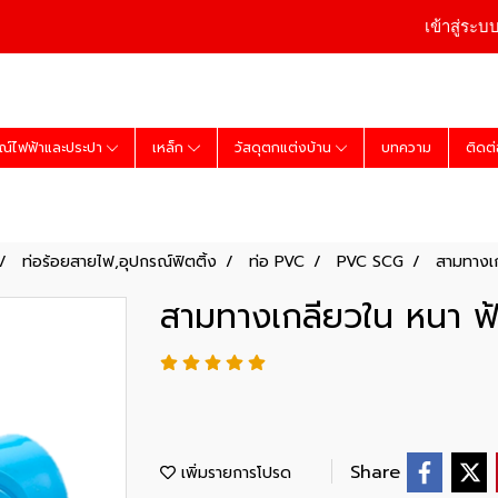
เข้าสู่ระบ
ณ์ไฟฟ้าและประปา
เหล็ก
วัสดุตกแต่งบ้าน
บทความ
ติดต
ท่อร้อยสายไฟ,อุปกรณ์ฟิตติ้ง
ท่อ PVC
PVC SCG
สามทางเก
สามทางเกลียวใน หนา ฟ้
Share
เพิ่มรายการโปรด