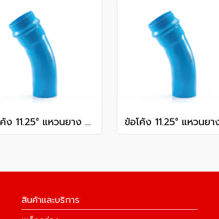
ข้อโค้ง 11.25° แหวนยาง ES1 SCG ขนาด 300 มม. (12 นิ้ว ) ชั้น 13.5
สินค้าและบริการ