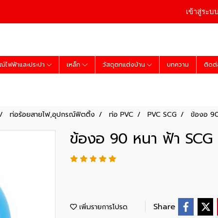
เข้าสู่ระบ
ณ์ไฟฟ้าและประปา
เหล็ก
วัสดุตกแต่งบ้าน
บทความ
ติดต
ท่อร้อยสายไฟ,อุปกรณ์ฟิตติ้ง
ท่อ PVC
PVC SCG
ข้องอ 90
ข้องอ 90 หนา ฟ้า SCG 
Share
เพิ่มรายการโปรด