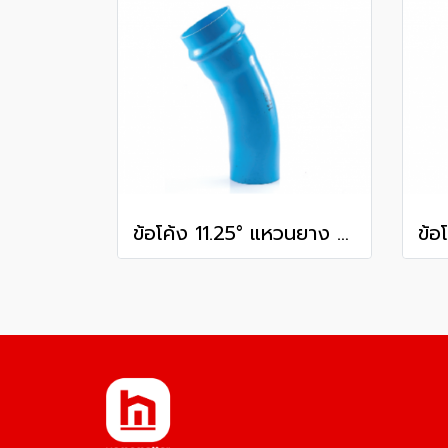
ข้อโค้ง 11.25° แหวนยาง ES1 SCG ขนาด 250 มม. (10 นิ้ว ) ชั้น 13.5