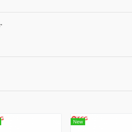
"
New