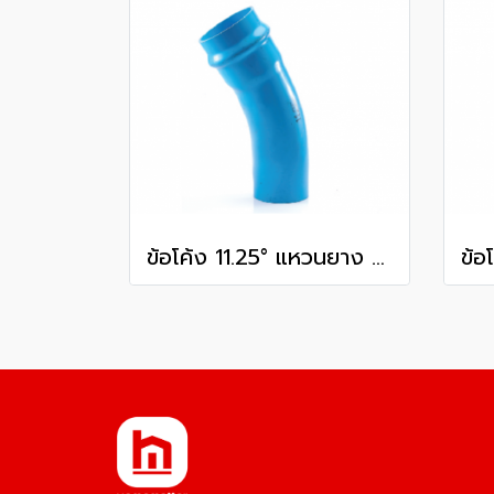
ข้อโค้ง 11.25° แหวนยาง ES1 SCG ขนาด 300 มม. (12 นิ้ว ) ชั้น 13.5