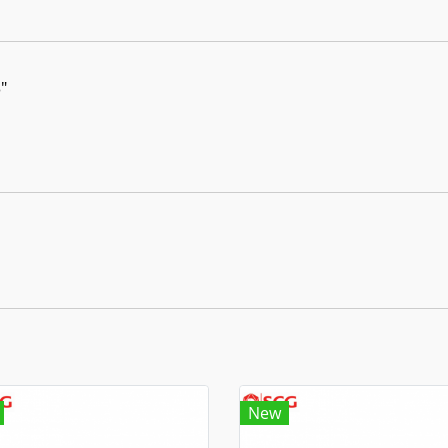
"
New