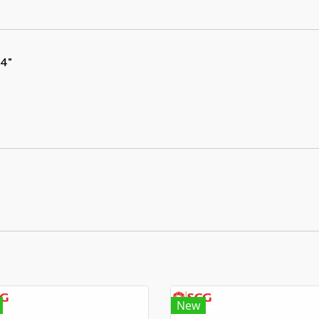
 4"
New