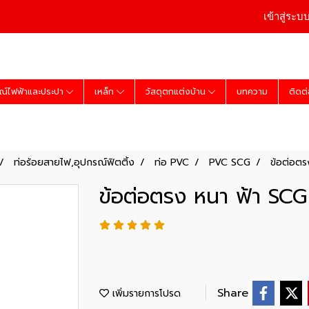
เข้าสู่ระบ
ณ์ไฟฟ้าและประปา
เหล็ก
วัสดุตกแต่งบ้าน
บทความ
ติดต
ท่อร้อยสายไฟ,อุปกรณ์ฟิตติ้ง
ท่อ PVC
PVC SCG
ข้อต่อตร
ข้อต่อตรง หนา ฟ้า SCG 
Share
เพิ่มรายการโปรด