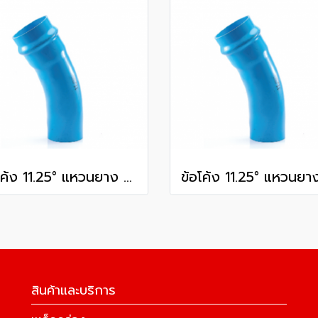
ข้อโค้ง 11.25° แหวนยาง ES1 SCG ขนาด 300 มม. (12 นิ้ว ) ชั้น 13.5
สินค้าและบริการ