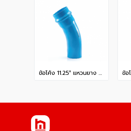
ข้อโค้ง 11.25° แหวนยาง ES1 SCG ขนาด 250 มม. (10 นิ้ว ) ชั้น 13.5