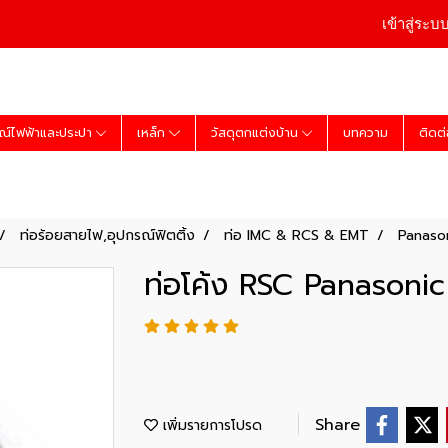
เข้าสู่ระบ
ณ์ไฟฟ้าและประปา
เหล็ก
วัสดุตกแต่งบ้าน
บทความ
ติดต
ท่อร้อยสายไฟ,อุปกรณ์ฟิตติ้ง
ท่อ IMC & RCS & EMT
Panaso
ท่อโค้ง RSC Panasonic 
Share
เพิ่มรายการโปรด