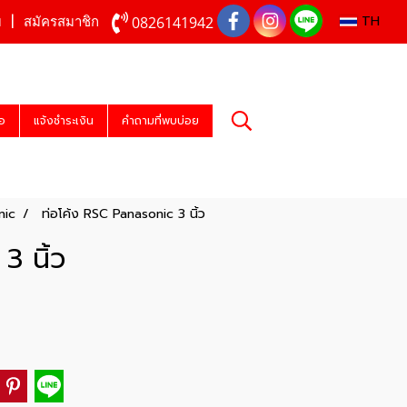
TH
0826141942
บ
สมัครสมาชิก
่อ
แจ้งชำระเงิน
คำถามที่พบบ่อย
nic
ท่อโค้ง RSC Panasonic 3 นิ้ว
3 นิ้ว