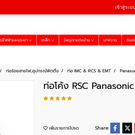
เข้าสู่ระบ
ณ์ไฟฟ้าและประปา
เหล็ก
วัสดุตกแต่งบ้าน
บทความ
ติดต
ท่อร้อยสายไฟ,อุปกรณ์ฟิตติ้ง
ท่อ IMC & RCS & EMT
Panaso
ท่อโค้ง RSC Panasonic 
Share
เพิ่มรายการโปรด