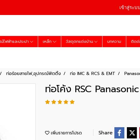
เข้าสู่ระบ
ณ์ไฟฟ้าและประปา
เหล็ก
วัสดุตกแต่งบ้าน
บทความ
ติดต
ท่อร้อยสายไฟ,อุปกรณ์ฟิตติ้ง
ท่อ IMC & RCS & EMT
Panaso
ท่อโค้ง RSC Panasonic 
Share
เพิ่มรายการโปรด