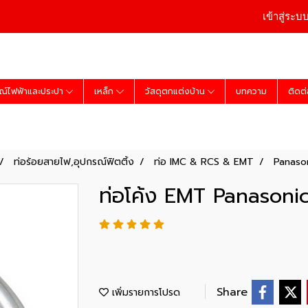
เข้าสู่ระบ
ณ์ไฟฟ้าและประปา
เหล็ก
วัสดุตกแต่งบ้าน
บทความ
ติดต
ท่อร้อยสายไฟ,อุปกรณ์ฟิตติ้ง
ท่อ IMC & RCS & EMT
Panaso
ท่อโค้ง EMT Panasonic 
Share
เพิ่มรายการโปรด