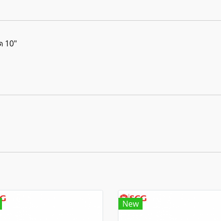
ด 10"
New