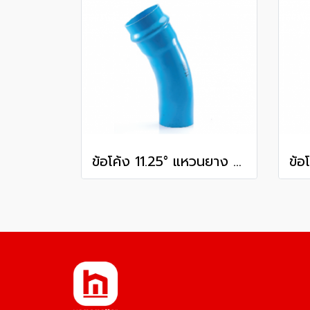
ข้อโค้ง 11.25° แหวนยาง ES1 SCG ขนาด 400 มม. (16 นิ้ว ) ชั้น 13.5