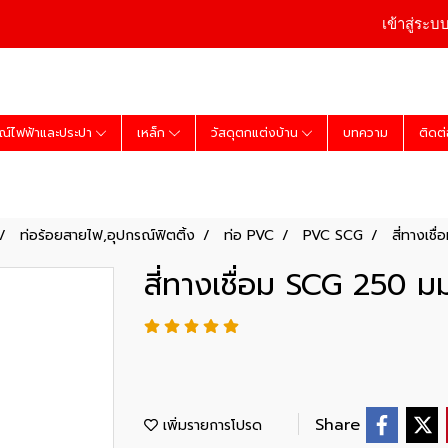
เข้าสู่ระบ
ณ์ไฟฟ้าและประปา
เหล็ก
วัสดุตกแต่งบ้าน
บทความ
ติดต
ท่อร้อยสายไฟ,อุปกรณ์ฟิตติ้ง
ท่อ PVC
PVC SCG
สี่ทางเชื
สี่ทางเชื่อม SCG 250 มม.
Share
เพิ่มรายการโปรด