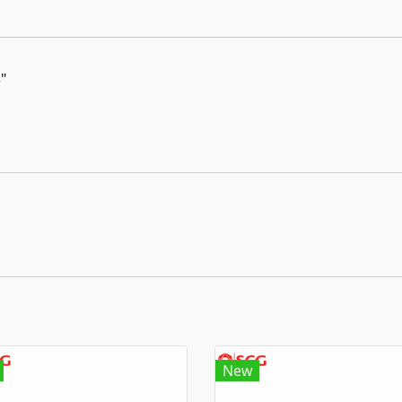
"
New