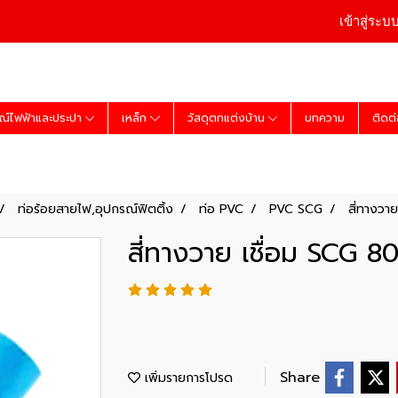
เข้าสู่ระบ
ณ์ไฟฟ้าและประปา
เหล็ก
วัสดุตกแต่งบ้าน
บทความ
ติดต
ท่อร้อยสายไฟ,อุปกรณ์ฟิตติ้ง
ท่อ PVC
PVC SCG
สี่ทางวาย
สี่ทางวาย เชื่อม SCG 80
Share
เพิ่มรายการโปรด