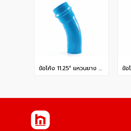
ข้อโค้ง 11.25° แหวนยาง ES1 SCG ขนาด 400 มม. (16 นิ้ว ) ชั้น 13.5