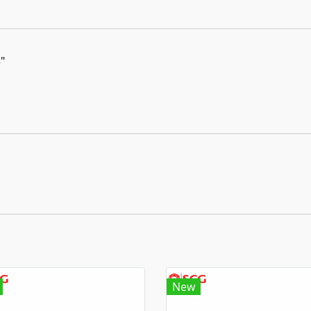
"
New