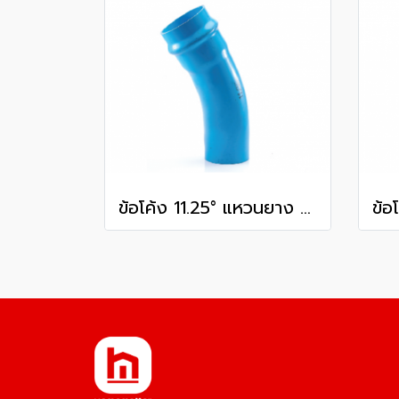
ข้อโค้ง 11.25° แหวนยาง ES1 SCG ขนาด 300 มม. (12 นิ้ว ) ชั้น 13.5