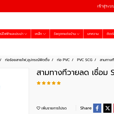
เข้าสู่ระบ
ณ์ไฟฟ้าและประปา
เหล็ก
วัสดุตกแต่งบ้าน
บทความ
ติดต
ท่อร้อยสายไฟ,อุปกรณ์ฟิตติ้ง
ท่อ PVC
PVC SCG
สามทางที
สามทางทีวายลด เชื่อม 
Share
เพิ่มรายการโปรด