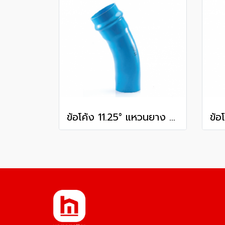
ข้อโค้ง 11.25° แหวนยาง ES1 SCG ขนาด 350 มม. (14 นิ้ว ) ชั้น 13.5