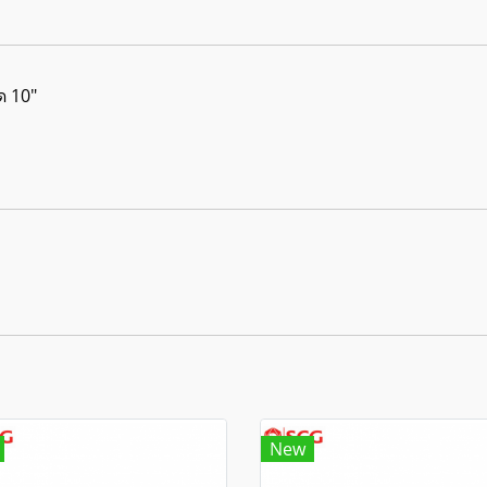
ด 10"
New