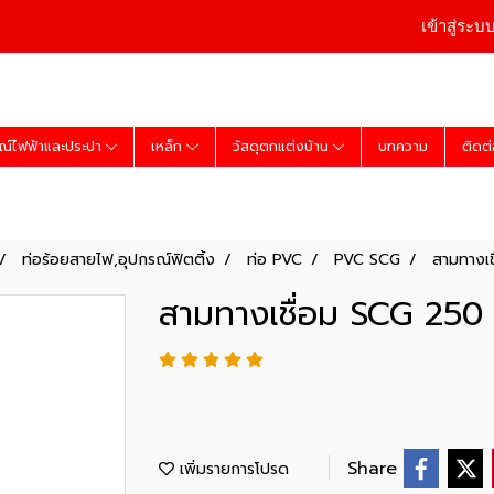
เข้าสู่ระบ
ณ์ไฟฟ้าและประปา
เหล็ก
วัสดุตกแต่งบ้าน
บทความ
ติดต
ท่อร้อยสายไฟ,อุปกรณ์ฟิตติ้ง
ท่อ PVC
PVC SCG
สามทางเช
สามทางเชื่อม SCG 250 ม
Share
เพิ่มรายการโปรด