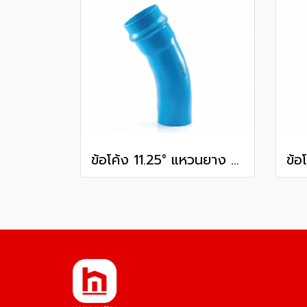
ข้อโค้ง 11.25° แหวนยาง ES1 SCG ขนาด 400 มม. (16 นิ้ว ) ชั้น 13.5