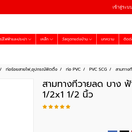
เข้าสู่ระบ
ณ์ไฟฟ้าและประปา
เหล็ก
วัสดุตกแต่งบ้าน
บทความ
ติดต
ท่อร้อยสายไฟ,อุปกรณ์ฟิตติ้ง
ท่อ PVC
PVC SCG
สามทางที
สามทางทีวายลด บาง ฟ
1/2x1 1/2 นิ้ว