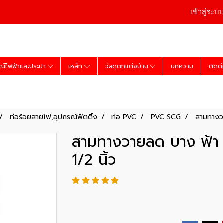
เข้าสู่ระบ
ณ์ไฟฟ้าและประปา
เหล็ก
วัสดุตกแต่งบ้าน
บทความ
ติดต
ท่อร้อยสายไฟ,อุปกรณ์ฟิตติ้ง
ท่อ PVC
PVC SCG
สามทางว
สามทางวายลด บาง ฟ้า
1/2 นิ้ว