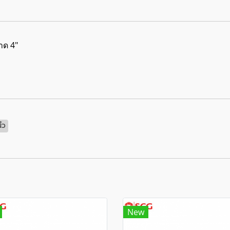
าด 4"
้ว
New