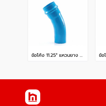
ข้อโค้ง 11.25° แหวนยาง ES1 SCG ขนาด 400 มม. (16 นิ้ว ) ชั้น 13.5