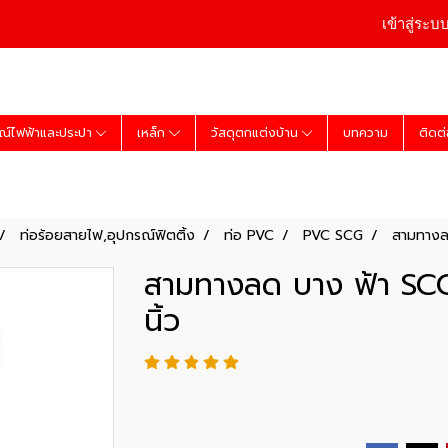
เข้าสู่ระบ
ณ์ไฟฟ้าและประปา
เหล็ก
วัสดุตกแต่งบ้าน
บทความ
ติดต
ท่อร้อยสายไฟ,อุปกรณ์ฟิตติ้ง
ท่อ PVC
PVC SCG
สามทางล
สามทางลด บาง ฟ้า SC
นิ้ว