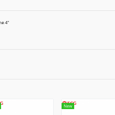
าด 4"
New