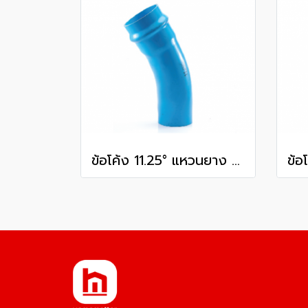
ข้อโค้ง 11.25° แหวนยาง ES1 SCG ขนาด 350 มม. (14 นิ้ว ) ชั้น 13.5