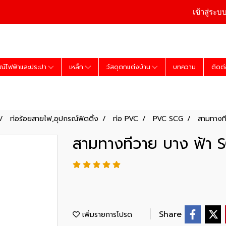
เข้าสู่ระบ
ณ์ไฟฟ้าและประปา
เหล็ก
วัสดุตกแต่งบ้าน
บทความ
ติดต
ท่อร้อยสายไฟ,อุปกรณ์ฟิตติ้ง
ท่อ PVC
PVC SCG
สามทางที
สามทางทีวาย บาง ฟ้า S
Share
เพิ่มรายการโปรด