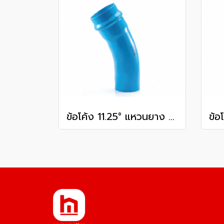
ข้อโค้ง 11.25° แหวนยาง ES1 SCG ขนาด 350 มม. (14 นิ้ว ) ชั้น 13.5