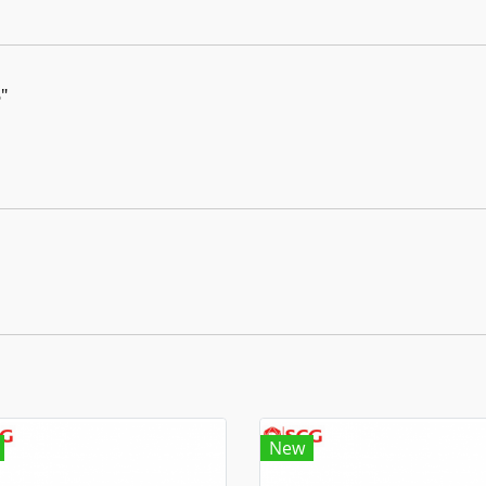
"
New