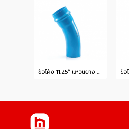
ข้อโค้ง 11.25° แหวนยาง ES1 SCG ขนาด 300 มม. (12 นิ้ว ) ชั้น 13.5