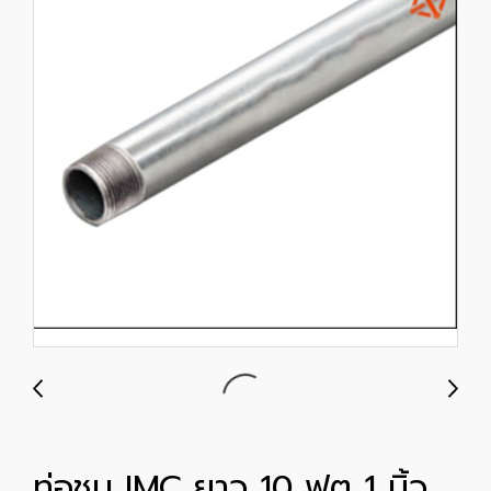
ท่อชุบ IMC ยาว 10 ฟุต 1 นิ้ว