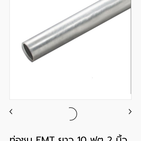
ท่อชุบ EMT ยาว 10 ฟุต 2 นิ้ว