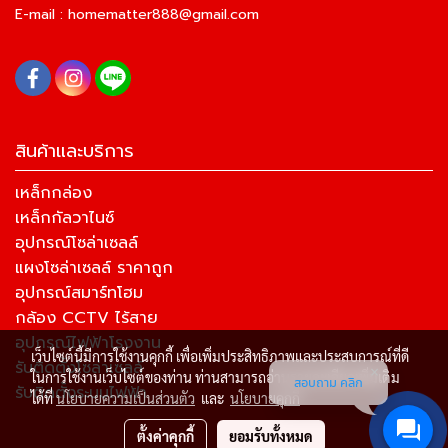
E-mail :
homematter888@gmail.com
สินค้าและบริการ
เหล็กกล่อง
เหล็กกัลวาไนซ์
อุปกรณ์โซล่าเซลล์
แผงโซล่าเซลล์ ราคาถูก
อุปกรณ์สมาร์ทโฮม
กล้อง CCTV ไร้สาย
อุปกรณ์ไฟฟ้าโรงงาน
เว็บไซต์นี้มีการใช้งานคุกกี้ เพื่อเพิ่มประสิทธิภาพและประสบการณ์ที่ดี
รับติดตั้งโซล่าเซลล์
ในการใช้งานเว็บไซต์ของท่าน ท่านสามารถอ่านรายละเอียดเพิ่มเติม
สอบถาม คลิก
รับติดตั้งระบบไฟฟ้า
ได้ที่
นโยบายความเป็นส่วนตัว
และ
นโยบายคุกกี้
ตั้งค่าคุกกี้
ยอมรับทั้งหมด