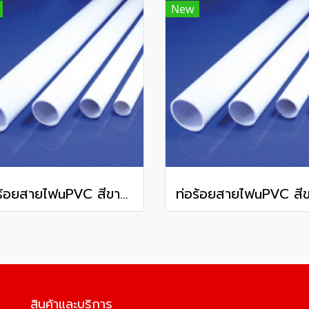
New
ท่อร้อยสายไฟuPVC สีขาว ชนิดหนา WPP40 OD 40 มม. 2.7 มม. ยาว 292 มม.
สินค้าและบริการ