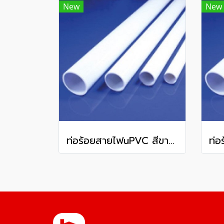
New
New
ท่อร้อยสายไฟuPVC สีขาว ชนิดหนา WPP32 OD 32 มม. 2.5 มม. ยาว 292 มม.