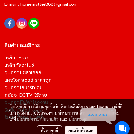
E-mail :
homematter888@gmail.com
สินค้าและบริการ
เหล็กกล่อง
เหล็กกัลวาไนซ์
อุปกรณ์โซล่าเซลล์
แผงโซล่าเซลล์ ราคาถูก
อุปกรณ์สมาร์ทโฮม
กล้อง CCTV ไร้สาย
อุปกรณ์ไฟฟ้าโรงงาน
เว็บไซต์นี้มีการใช้งานคุกกี้ เพื่อเพิ่มประสิทธิภาพและประสบการณ์ที่ดี
รับติดตั้งโซล่าเซลล์
ในการใช้งานเว็บไซต์ของท่าน ท่านสามารถอ่านรายละเอียดเพิ่มเติม
สอบถาม คลิก
รับติดตั้งระบบไฟฟ้า
ได้ที่
นโยบายความเป็นส่วนตัว
และ
นโยบายคุกกี้
ตั้งค่าคุกกี้
ยอมรับทั้งหมด