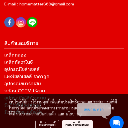
E-mail :
homematter888@gmail.com
สินค้าและบริการ
เหล็กกล่อง
เหล็กกัลวาไนซ์
อุปกรณ์โซล่าเซลล์
แผงโซล่าเซลล์ ราคาถูก
อุปกรณ์สมาร์ทโฮม
กล้อง CCTV ไร้สาย
อุปกรณ์ไฟฟ้าโรงงาน
เว็บไซต์นี้มีการใช้งานคุกกี้ เพื่อเพิ่มประสิทธิภาพและประสบการณ์ที่ดี
รับติดตั้งโซล่าเซลล์
ในการใช้งานเว็บไซต์ของท่าน ท่านสามารถอ่านรายละเอียดเพิ่มเติม
สอบถาม คลิก
รับติดตั้งระบบไฟฟ้า
ได้ที่
นโยบายความเป็นส่วนตัว
และ
นโยบายคุกกี้
ตั้งค่าคุกกี้
ยอมรับทั้งหมด