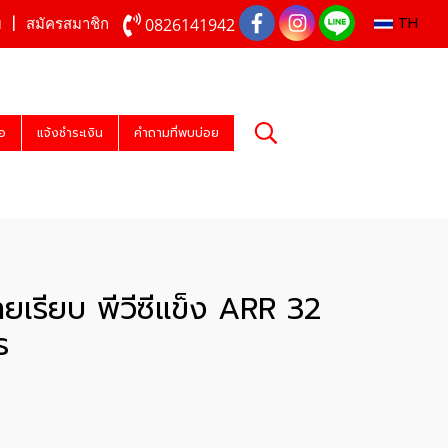
TH
0826141942
บ
สมัครสมาชิก
่อ
แจ้งชำระเงิน
คำถามที่พบบ่อย
ยเรียบ พีวีซีแข็ง ARR 32
ร