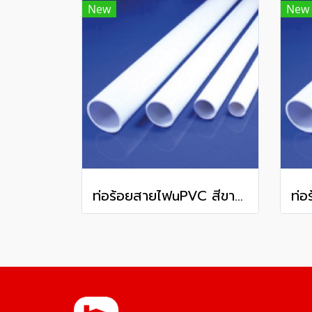
New
New
ท่อร้อยสายไฟuPVC สีขาว ชนิดหนา WPP32 OD 32 มม. 2.5 มม. ยาว 292 มม.