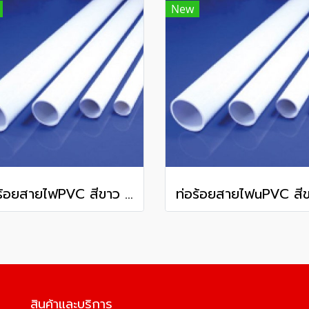
New
ท่อร้อยสายไฟPVC สีขาว ชนิดหนา WPP50 OD 50 มม. 3 มม. ยาว 292 มม.
สินค้าและบริการ