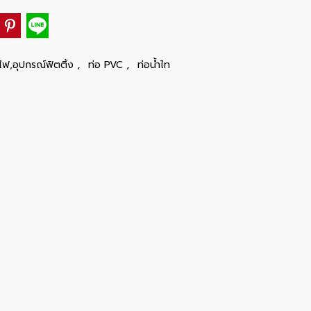
,
,
ไฟ,อุปกรณ์ฟิตติ้ง
ท่อ PVC
ท่อน้ำไท