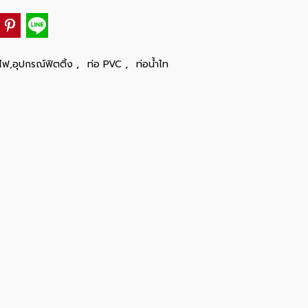
,
,
ไฟ,อุปกรณ์ฟิตติ้ง
ท่อ PVC
ท่อน้ำไท