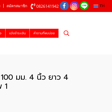
TH
0826141942
บ
สมัครสมาชิก
่อ
แจ้งชำระเงิน
คำถามที่พบบ่อย
อง 100 มม. 4 นิ้ว ยาว 4
พ 1