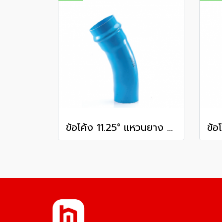
ข้อโค้ง 11.25° แหวนยาง ES1 SCG ขนาด 400 มม. (16 นิ้ว ) ชั้น 13.5