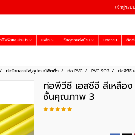
เข้าสู่ระบ
ณ์ไฟฟ้าและประปา
เหล็ก
วัสดุตกแต่งบ้าน
บทความ
ติดต
ท่อร้อยสายไฟ,อุปกรณ์ฟิตติ้ง
ท่อ PVC
PVC SCG
ท่อพีวีซี
ท่อพีวีซี เอสซีจี สีเหลื
ชั้นคุณภาพ 3