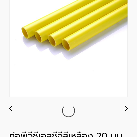
ท่อพีวีซีเอสซีจีสีเหลือง 20 มม.