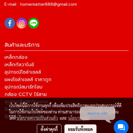
E-mail :
homematter888@gmail.com
สินค้าและบริการ
เหล็กกล่อง
เหล็กกัลวาไนซ์
อุปกรณ์โซล่าเซลล์
แผงโซล่าเซลล์ ราคาถูก
อุปกรณ์สมาร์ทโฮม
กล้อง CCTV ไร้สาย
อุปกรณ์ไฟฟ้าโรงงาน
เว็บไซต์นี้มีการใช้งานคุกกี้ เพื่อเพิ่มประสิทธิภาพและประสบการณ์ที่ดี
รับติดตั้งโซล่าเซลล์
ในการใช้งานเว็บไซต์ของท่าน ท่านสามารถอ่านรายละเอียดเพิ่มเติม
สอบถาม คลิก
รับติดตั้งระบบไฟฟ้า
ได้ที่
นโยบายความเป็นส่วนตัว
และ
นโยบายคุกกี้
ตั้งค่าคุกกี้
ยอมรับทั้งหมด