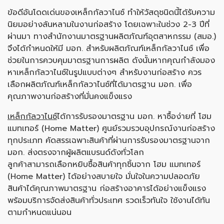
ข้อดีอันโดดเด่นของเหล็กกัลวาไนซ์ ทำให้วัสดุชนิดนี้ได้รับความ
นิยมอย่างล้นหลามในงานก่อสร้าง โดยเฉพาะในช่วง 2-3 ปีที่
ผ่านมา ทางสำนักงานมาตรฐานผลิตภัณฑ์อุตสาหกรรม (สมอ.)
จึงได้กำหนดให้มี มอก. สำหรับผลิตภัณฑ์เหล็กกัลวาไนซ์ เพื่อ
ช่วยในการควบคุมมาตรฐานการผลิต ดังนั้นหากคุณกำลังมอง
หาเหล็กกัลวาไนซ์ในรูปแบบต่างๆ สำหรับงานก่อสร้าง ควร
เลือกผลิตภัณฑ์เหล็กกัลวาไนซ์ที่ได้มาตรฐาน มอก. เพื่อ
คุณภาพงานก่อสร้างที่มั่นคงแข็งแรง
เหล็กกัลวาไนซ์
ได้การรับรองมาตรฐาน มอก. หาซื้อง่ายที่ โฮม
แมทเทอร์ (Home Matter) ศูนย์รวมรวบอุปกรณ์งานก่อสร้าง
ทุกประเภท คัดสรรเฉพาะสินค้าที่ผ่านการรับรองมาตรฐานจาก
มอก. ส่งตรงจากผู้ผลิตแบรนด์ดังทั่วโลก
ลูกค้าสามารถเลือกหยิบซื้อสินค้าทุกชิ้นจาก โฮม แมทเทอร์
(Home Matter) ได้อย่างสบายใจ มั่นใจในความปลอดภัย
สินค้าได้คุณภาพมาตรฐาน ก่อสร้างอาคารได้อย่างแข็งแรง
พร้อมบริการจัดส่งสินค้าทั่วประเทศ รวดเร็วทันใจ ใช้งานได้ทัน
ตามกำหนดแน่นอน