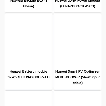
HUAWEI Backup Box (1
Huawei LUNA Power Module
Phase)
(LUNA2000-5KW-C0)
Huawei Battery module
Huawei Smart PV Optimizer
5kWh รุ่น LUNA2000-5-E0
MERC-1100W-P (Short input
cable)