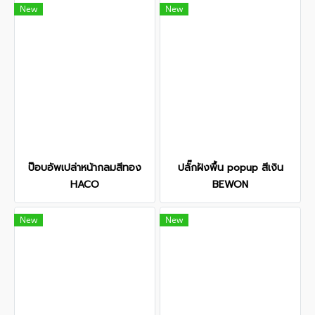
New
New
ป๊อบอัพเปล่าหน้ากลมสีทอง
ปลั๊กฝังพื้น popup สีเงิน
HACO
BEWON
New
New