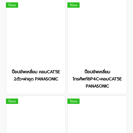
New
New
ป๊อปอัพเหลี่ยม คอมCAT5E
ป๊อปอัพเหลี่ยม
2ตัว+ฝาอุด PANASONIC
โทรศัพท์6P4C+คอมCAT5E
PANASONIC
New
New