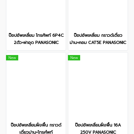
ป๊อปอัพเหลี่ยม โทรศัพท์ 6P4C
ป๊อปอัพเหลี่ยม กราวด์เดี่ยว
2ตัว+ฝาอุด PANASONIC
ม่าน+คอม CAT5E PANASONIC
New
New
ป๊อปอัพเหลี่ยมฝั่งพื้น กราวด์
ป๊อปอัพเหลี่ยมฝั่งพื้น 16A
เดี่ยวม่าน+โทรศํพท์
250V PANASONIC