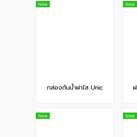
New
New
กล่องกันน้ำฝาใส Unic
ฝ
New
New