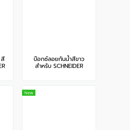
สี
บ๊อกซ์ลอยกันน้ำสีขาว
ER
สำหรับ SCHNEIDER
New