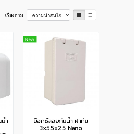
เรียงตาม
New
น้ำ
บ๊อกซ์ลอยกันน้ำ ฝาทึบ
3x5.5x2.5 Nano