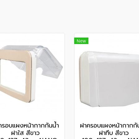
New
ครอบแผงหน้ากากกันน้ำ
ฝาครอบแผงหน้ากากกัน
ฝาใส สีขาว
ฝาทึบ สีขาว