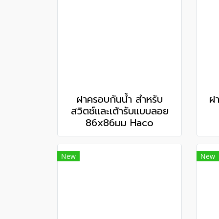
ฝาครอบกันน้ำ สำหรับ
ฝา
สวิตช์และเต้ารับแบบลอย
86x86มม Haco
New
New