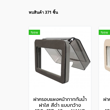
พบสินค้า 371 ชิ้น
New
New
ฝาครอบแผงหน้ากากกันน้ำ
ฝา
ฝาใส สีดำ แบบกว้าง