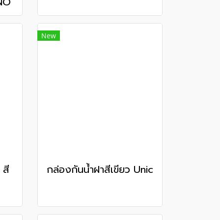
NO
New
 สี
กล่องกันน้ำฝาสีเขียว Unic