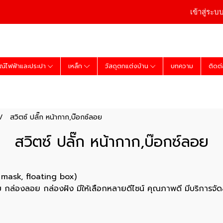
เข้าสู่ระบ
ณ์ไฟฟ้าและประปา
เหล็ก
วัสดุตกแต่งบ้าน
บทความ
ติดต
สวิตซ์ ปลั๊ก หน้ากาก,บ๊อกซ์ลอย
สวิตซ์ ปลั๊ก หน้ากาก,บ๊อกซ์ลอย
, mask, floating box)
ับ กล่องลอย กล่องฝัง มีให้เลือกหลายดีไซน์ คุณภาพดี มีบริการจัดส