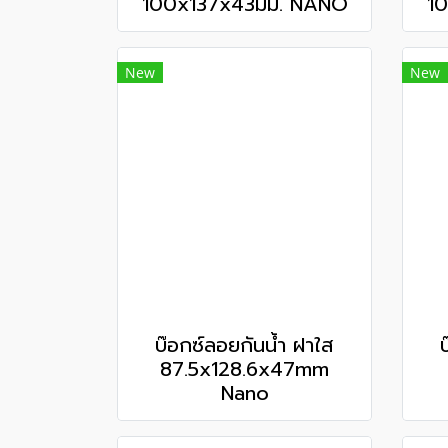
100x137x43มม. NANO
1
New
New
บ๊อกซ์ลอยกันน้ำ ฝาใส
87.5x128.6x47mm
Nano