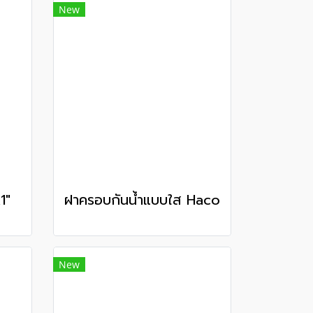
New
1"
ฝาครอบกันน้ำแบบใส Haco
New