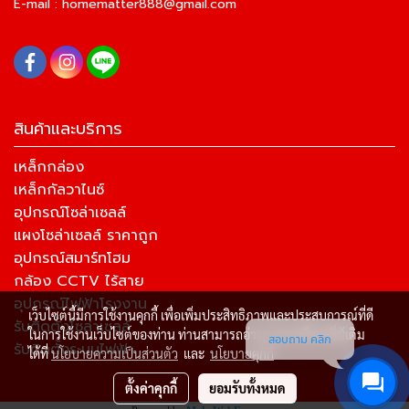
E-mail :
homematter888@gmail.com
สินค้าและบริการ
เหล็กกล่อง
เหล็กกัลวาไนซ์
อุปกรณ์โซล่าเซลล์
แผงโซล่าเซลล์ ราคาถูก
อุปกรณ์สมาร์ทโฮม
กล้อง CCTV ไร้สาย
อุปกรณ์ไฟฟ้าโรงงาน
เว็บไซต์นี้มีการใช้งานคุกกี้ เพื่อเพิ่มประสิทธิภาพและประสบการณ์ที่ดี
รับติดตั้งโซล่าเซลล์
ในการใช้งานเว็บไซต์ของท่าน ท่านสามารถอ่านรายละเอียดเพิ่มเติม
สอบถาม คลิก
รับติดตั้งระบบไฟฟ้า
ได้ที่
นโยบายความเป็นส่วนตัว
และ
นโยบายคุกกี้
ตั้งค่าคุกกี้
ยอมรับทั้งหมด