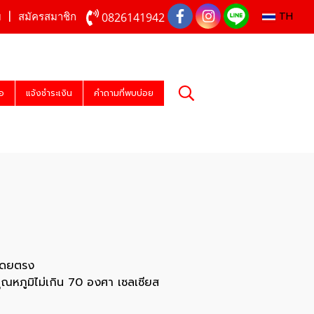
TH
0826141942
บ
สมัครสมาชิก
่อ
แจ้งชำระเงิน
คำถามที่พบบ่อย
นโดยตรง
ณหภูมิไม่เกิน 70 องศา เซลเซียส