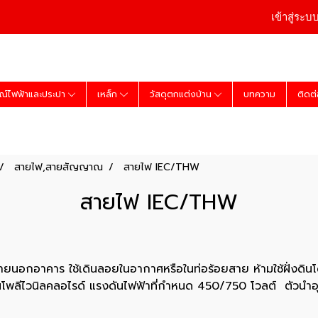
เข้าสู่ระบ
ณ์ไฟฟ้าและประปา
เหล็ก
วัสดุตกแต่งบ้าน
บทความ
ติดต
สายไฟ,สายสัญญาณ
สายไฟ IEC/THW
สายไฟ IEC/THW
ภายนอกอาคาร ใช้เดินลอยในอากาศหรือในท่อร้อยสาย ห้ามใช้ฝั่งดิ
พลีไวนิลคลอไรด์ แรงดันไฟฟ้าที่กำหนด 450/750 โวลต์ ตัวนำอุ