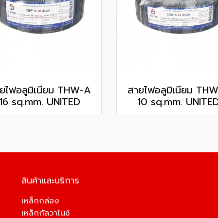
ยไฟอลูมิเนียม THW-A
สายไฟอลูมิเนียม TH
16 sq.mm. UNITED
10 sq.mm. UNITE
สินค้าและบริการ
เหล็กกล่อง
เหล็กกัลวาไนซ์