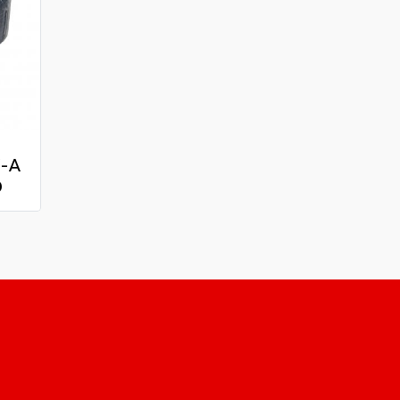
W-A
D