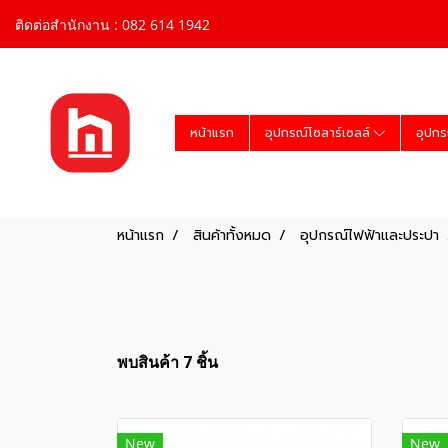
ติดต่อสำนักงาน : 082 614 1942
หน้าแรก
อุปกรณ์โซลาร์เซลล์
อุปกร
หน้าแรก
สินค้าทั้งหมด
อุปกรณ์ไฟฟ้าและประปา
พบสินค้า 7 ชิ้น
New
New