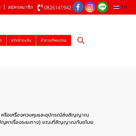
TH
0826141942
บ
สมัครสมาชิก
่อ
แจ้งชำระเงิน
คำถามที่พบบ่อย
หรือเครื่องควบคุมและอุปกรณ์ส่งสัญญาณ
ปัญหาเรื่องระยะทาง) ขณะที่สัญญาณกันขโมย