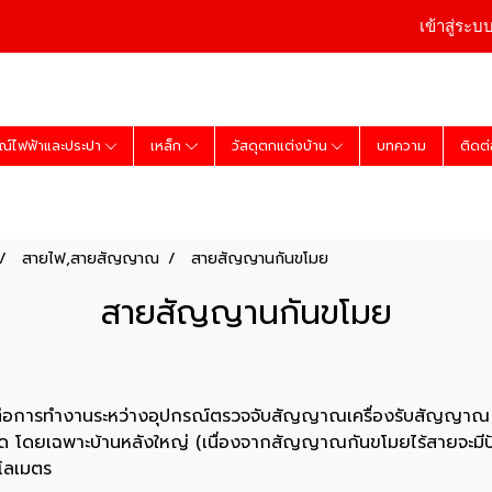
เข้าสู่ระบ
ณ์ไฟฟ้าและประปา
เหล็ก
วัสดุตกแต่งบ้าน
บทความ
ติดต
สายไฟ,สายสัญญาณ
สายสัญญานกันขโมย
สายสัญญานกันขโมย
ต่อการทำงานระหว่างอุปกรณ์ตรวจจับสัญญาณเครื่องรับสัญญาณ 
ด โดยเฉพาะบ้านหลังใหญ่ (เนื่องจากสัญญาณกันขโมยไร้สายจะมี
โลเมตร