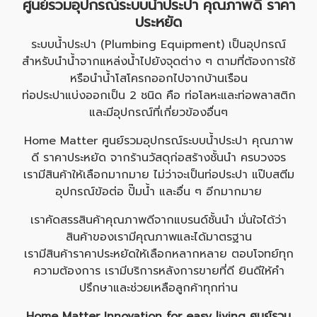
ศูนย์รวม
อุปกรณ์ระบบน้ำประปา
คุณภาพดี ราคา
ประหยัด
ระบบน้ำประปา (Plumbing Equipment) เป็นอุปกรณ์
สำหรับนำน้ำจากแหล่งน้ำไปยังจุดต่าง ๆ ตามที่ต้องการใช้
หรือนำน้ำโสโครกออกไปจากบ้านเรือน
ท่อประปาแบ่งออกเป็น 2 ชนิด คือ ท่อโลหะและท่อพลาสติก
และมีอุปกรณ์ที่เกี่ยวข้องอื่นๆ
Home Matter ศูนย์รวม
อุปกรณ์ระบบน้ำประปา
คุณภาพ
ดี ราคาประหยัด จาก
ร้านวัสดุก่อสร้าง
ชั้นนำ ครบวงจร
เรามีสินค้าให้เลือกมากมาย ไม่ว่าจะเป็นท่อประปา แป๊บสตีม
อุปกรณ์ข้อต่อ ปั๊มน้ำ และอื่น ๆ อีกมากมาย
เราคัดสรรสินค้าคุณภาพดีจากแบรนด์ชั้นนำ มั่นใจได้ว่า
สินค้าของเรามีคุณภาพและได้มาตรฐาน
เรามีสินค้าราคาประหยัดให้เลือกหลากหลาย ตอบโจทย์ทุก
ความต้องการ เรามีบริการหลังการขายที่ดี ยินดีให้คำ
ปรึกษาและช่วยเหลือลูกค้าทุกท่าน
Home Matter Innovation for easy living ศูนย์รวม