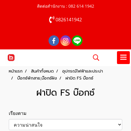
ติดต่อสำนักงาน : 082 614 1942
0826141942
หน้าแรก
สินค้าทั้งหมด
อุปกรณ์ไฟฟ้าและประปา
บ๊อกซ์พักสาย,บ๊อกซ์ฝัง
ฝาปิด FS บ๊อกซ์
ฝาปิด FS บ๊อกซ์
เรียงตาม