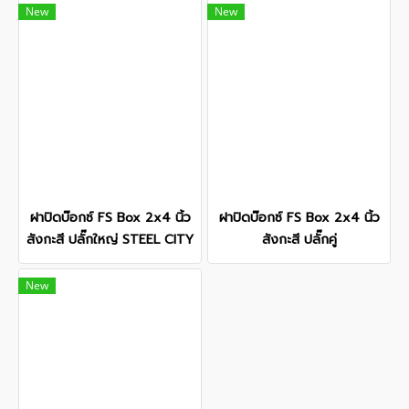
New
New
ฝาปิดบ๊อกซ์ FS Box 2x4 นิ้ว
ฝาปิดบ๊อกซ์ FS Box 2x4 นิ้ว
สังกะสี ปลั๊กใหญ่ STEEL CITY
สังกะสี ปลั๊กคู่
New