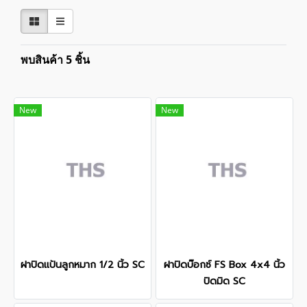
พบสินค้า 5 ชิ้น
New
New
ฝาปิดแป้นลูกหมาก 1/2 นิ้ว SC
ฝาปิดบ๊อกซ์ FS Box 4x4 นิ้ว
ปิดมิด SC