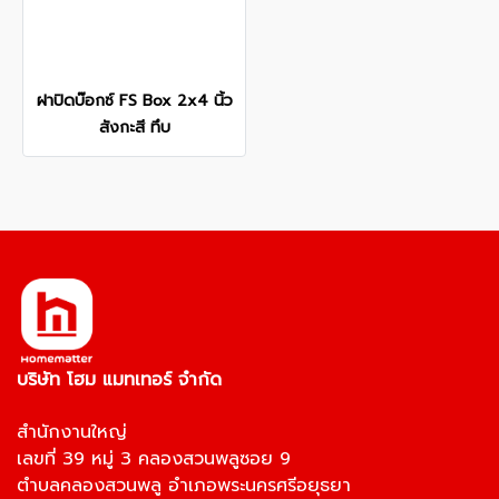
ฝาปิดบ๊อกซ์ FS Box 2x4 นิ้ว
สังกะสี ทึบ
บริษัท โฮม แมทเทอร์ จำกัด
สำนักงานใหญ่
เลขที่ 39 หมู่ 3 คลองสวนพลูซอย 9
ตำบลคลองสวนพลู อำเภอพระนครศรีอยุธยา