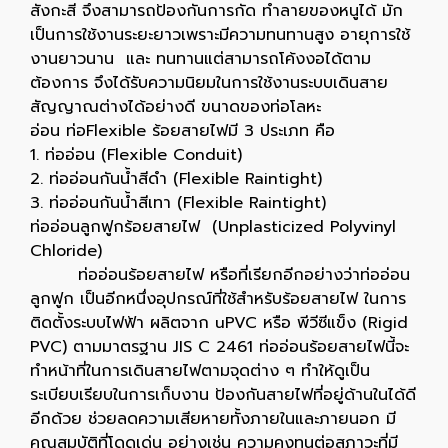
สังกะสี จึงสามารถป้องกันการกัด ทำลายของหนูได้ มัก
เป็นการใช้งานระยะยาวเพราะมีความทนทานสูง อายุการใช้
งานยาวนาน และ ทนทานแต่สามารถโค้งงอได้ตาม
ต้องการ จึงได้รับความนิยมในการใช้งานระบบเดินสาย
สัญญาณต่างได้อย่างดี ขนาดของท่อโลหะ
อ่อน ท่อFlexible ร้อยสายไฟมี 3 ประเภท คือ
1. ท่ออ่อน (Flexible Conduit)
2. ท่ออ่อนกันน้ำสีดำ (Flexible Raintight)
3. ท่ออ่อนกันน้ำสีเทา (Flexible Raintight)
ท่ออ่อนลูกฟูกร้อยสายไฟ (Unplasticized Polyvinyl
Chloride)
ท่ออ่อนร้อยสายไฟ หรือที่เรียกอีกอย่างว่าท่ออ่อน
ลูกฟูก เป็นอีกหนึ่งอุปกรณ์ที่ใช้สำหรับร้อยสายไฟ ในการ
ติดตั้งระบบไฟฟ้า ผลิตจาก uPVC หรือ พีวีซีแข็ง (Rigid
PVC) ตามมาตรฐาน JIS C 2461 ท่ออ่อนร้อยสายไฟนี้จะ
ทำหน้าที่ในการเดินสายไฟตามจุดต่าง ๆ ทำให้ดูเป็น
ระเบียบเรียบในการเก็บงาน ป้องกันสายไฟที่อยู่ด้านในได้ดี
อีกด้วย ช่วยลดความเสียหายทั้งภายในและภายนอก มี
คุณสมบัติที่โดดเด่น อย่างเช่น ความคงทนต่อสภาวะที่มี