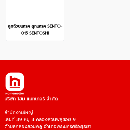
ลูกถ้วยแหรค ลูกแหรค SENTO-
015 SENTOSHI
บริษัท โฮม แมทเทอร์ จำกัด
สำนักงานใหญ่
เลขที่ 39 หมู่ 3 คลองสวนพลูซอย 9
ตำบลคลองสวนพลู อำเภอพระนครศรีอยุธยา