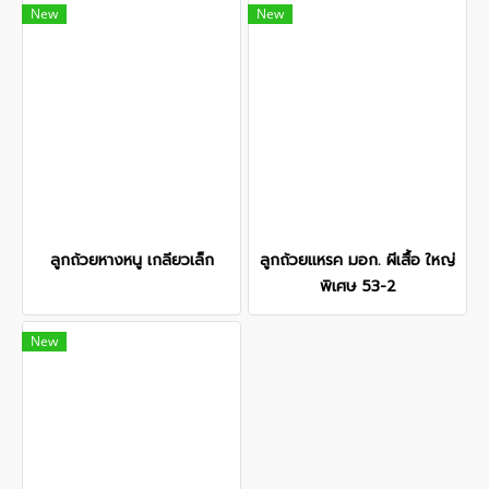
New
New
ลูกถ้วยหางหนู เกลียวเล็ก
ลูกถ้วยแหรค มอก. ผีเสื้อ ใหญ่
พิเศษ 53-2
New